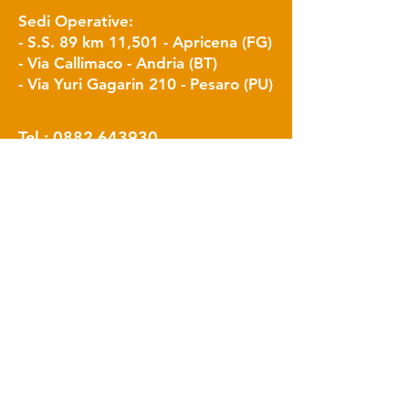
Sedi Operative:
- S.S. 89 km 11,501 - Apricena (FG)
- Via Callimaco - Andria (BT)
- Via Yuri Gagarin 210 - Pesaro (PU)
Tel :
0882 643930
Whatsapp:
348 7019295
alegria@alegriagroup.it
commerciale@alegriagroup.it
Info
FAQ
Chi siamo
Contributi