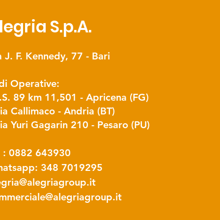
legria S.p.A.
a J. F. Kennedy, 77 - Bari
di Operative:
S.S. 89 km 11,501 - Apricena (FG)
Via Callimaco - Andria (BT)
Via Yuri Gagarin 210 - Pesaro (PU)
l : 0882 643930
atsapp: 348 7019295
egria@alegriagroup.it
mmerciale@alegriagroup.it