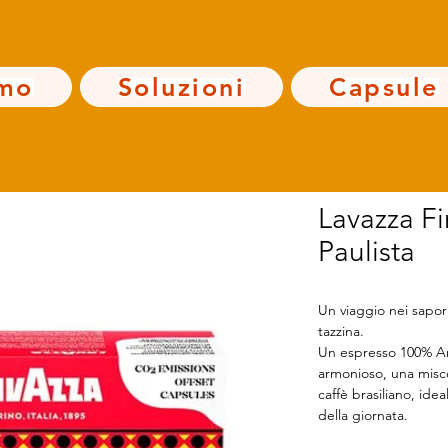
amo
Soluzioni
Capsule
Lavazza F
Paulista
Un viaggio nei sapori
tazzina.
Un espresso 100% Ar
armonioso, una misce
caffè brasiliano, ide
della giornata.